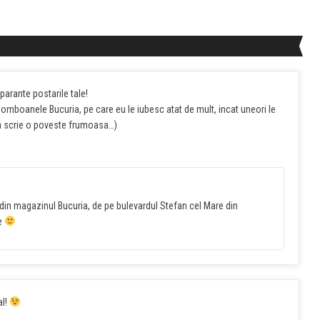
arante postarile tale!
bomboanele Bucuria, pe care eu le iubesc atat de mult, incat uneori le
ea scrie o poveste frumoasa…)
 din magazinul Bucuria, de pe bulevardul Stefan cel Mare din
ne
al!