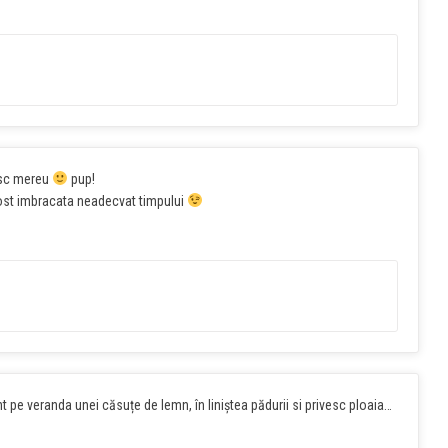
esc mereu
pup!
m fost imbracata neadecvat timpului
t pe veranda unei căsuțe de lemn, în liniștea pădurii si privesc ploaia…