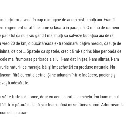
dimineții, mi-a venit în cap o imagine de acum niște mulți ani. Eram în
tament/agrement uitată de lume și lăsată în paragină. O mână de oameni
re păcatul că nu s-au gândit mai mulți să salveze bucățica aia de rai.
la vreo 20 de km, o bucătăreasă extraordinară, câțiva medici, căsuțe de
 inimă, de dor … Spatele ca spatele, cred că mi-a prins bine perioada de
ele mai frumoase perioade ale lui. I-am dat liniște, l-am alintat, i-am
arurile naturii, de masaje, băi și împachetări cu produse naturale. Nu
âneam fără curent electric. Și ne adunam într-o încăpere, pacienți și
povești adevărate.
 să te tratezi de orice, doar cu aerul curat al dimineții. Îmi luam micul
ită într-o pătură de lână și citeam, până mi se făcea somn. Adormeam la
curi sub picioare.