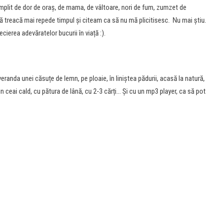
mplit de dor de oraș, de mama, de vâltoare, nori de fum, zumzet de
ă treacă mai repede timpul și citeam ca să nu mă plicitisesc. Nu mai știu.
cierea adevăratelor bucurii în viață :).
randa unei căsuțe de lemn, pe ploaie, în liniștea pădurii, acasă la natură,
un ceai cald, cu pătura de lână, cu 2-3 cărți… Și cu un mp3 player, ca să pot