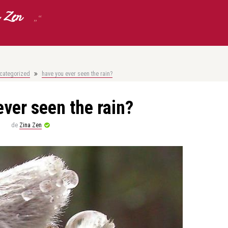
 Zen
„“
categorized
have you ever seen the rain?
ever seen the rain?
de
Zina Zen