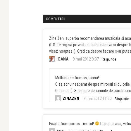
COMENTARII
Zina Zen, superba recomandarea muzicala si acap
(P.S. Te rog sa povestesti lumii candva si despre 
visez noaptea :). Cred ca despre fiecare s-ar put
IOANA
9 mai 2012 9:37
Răspunde
Multumesc frumos, Ioana!
O sa scriu neaparat despre mirosul si culorile
Chisinau :). Si despre denumirile de bomboa
ZINAZEN
9 mai 2012 11:50
Răspunde
Foarte frumoooos… mood!
te pup si asa, virtu