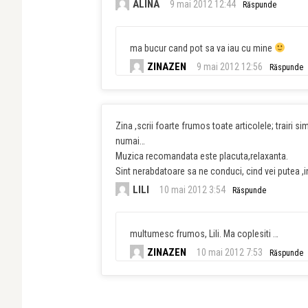
ALINA
9 mai 2012 12:44
Răspunde
ma bucur cand pot sa va iau cu mine
ZINAZEN
9 mai 2012 12:56
Răspunde
Zina ,scrii foarte frumos toate articolele; trairi si
numai…
Muzica recomandata este placuta,relaxanta.
Sint nerabdatoare sa ne conduci, cind vei putea ,i
LILI
10 mai 2012 3:54
Răspunde
multumesc frumos, Lili. Ma coplesiti …
ZINAZEN
10 mai 2012 7:53
Răspunde