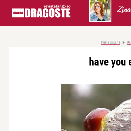
Zina
Prima pagină
Un
have you 