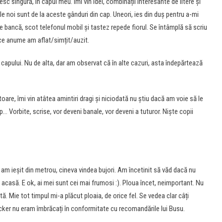
 singură, în capul meu. Îmi vin idei, combinații interesante de litere și
e noi sunt de la aceste gânduri din cap. Uneori, ies din duș pentru a-mi
e bancă, scot telefonul mobil și tastez repede fiorul. Se întâmplă să scriu
 ce anume am aflat/simțit/auzit.
a capului. Nu de alta, dar am observat că în alte cazuri, asta îndepărtează
are, îmi vin atâtea amintiri dragi și niciodată nu știu dacă am voie să le
p… Vorbite, scrise, vor deveni banale, vor deveni a tuturor. Niște copii
 am ieșit din metrou, cineva vindea bujori. Am încetinit să văd dacă nu
acasă. E ok, ai mei sunt cei mai frumosi :). Ploua încet, neimportant. Nu
ă. Mie tot timpul mi-a plăcut ploaia, de orice fel. Se vedea clar câți
rocker nu eram îmbrăcați în conformitate cu recomandările lui Busu.