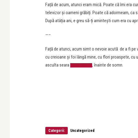
Față de acum, atunci eram mică. Poate că îmi era cu
televizor și oameni grăbiți. Poate că adormeam, ca s
După atâția ani, e greu să-ți amintești cum era cu apre
—–
Față de atunci, acum simt o nevoie acută de a fi pe ve
cu creioane și foi lângă mine, cu flori proaspete, cu 
asculta seara
, înainte de somn.
Karen Souza
Categorii:
Uncategorized