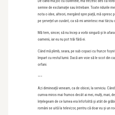
De când mă joc cu cuvintele, mă trezesc des că vorbesc
semne de exclamație sau întrebare. Toate ridurile mel
nota o idee, alteori, mergând spre piață, mă opresc p
pe șervețel un cuvânt, ca să-mi amintesc mai târziu
Mă tem, sincer, să nu încep a vorbi singură și în afar
oamenii, iar eu nu pot trăi fără ei.
Când mă plimb, seara, pe sub copaci cu frunze foșnito
împart cu restul lumii. Dacă am voie să le scot din ca
orfani.
—–
Azi dimineață veneam, ca de obicei, la serviciu. Când
cumva miros mai frumos decât ai mei, mulți, mari, de 
înțelegeam de ce lumea era înfofolită și atât de grăbit
români se uită la televizor, pentru că doar eu și un 