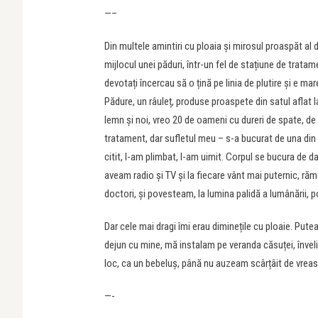
—–
Din multele amintiri cu ploaia și mirosul proaspăt al 
mijlocul unei păduri, într-un fel de stațiune de tra
devotați încercau să o țină pe linia de plutire și e ma
Pădure, un râuleț, produse proaspete din satul aflat 
lemn și noi, vreo 20 de oameni cu dureri de spate, de
tratament, dar sufletul meu – s-a bucurat de una din c
citit, l-am plimbat, l-am uimit. Corpul se bucura de d
aveam radio și TV și la fiecare vânt mai puternic, răm
doctori, și povesteam, la lumina palidă a lumânării, 
Dar cele mai dragi îmi erau diminețile cu ploaie. Puteai
dejun cu mine, mă instalam pe veranda căsuței, învel
loc, ca un bebeluș, până nu auzeam scârțâit de vreas
—-