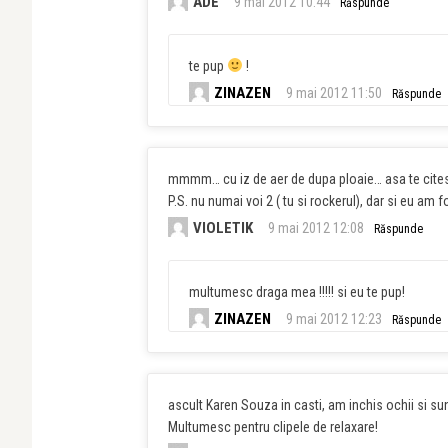
ADE
9 mai 2012 10:44
Răspunde
te pup
!
ZINAZEN
9 mai 2012 11:50
Răspunde
mmmm… cu iz de aer de dupa ploaie… asa te cit
P.S. nu numai voi 2 ( tu si rockerul), dar si eu a
VIOLETIK
9 mai 2012 12:08
Răspunde
multumesc draga mea !!!!! si eu te pup!
ZINAZEN
9 mai 2012 12:23
Răspunde
ascult Karen Souza in casti, am inchis ochii si sun
Multumesc pentru clipele de relaxare!